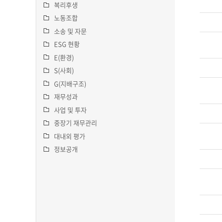
복리후생
노동조합
소송 및 자문
ESG 현황
E(환경)
S(사회)
G(지배구조)
재무성과
사업 및 투자
중장기 재무관리
대내외 평가
정보공개