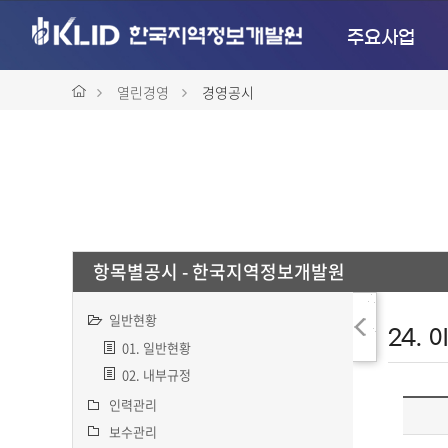
주요사업
열린경영
경영공시
항목별공시 - 한국지역정보개발원
결
일반현황
과
01. 일반현황
숨
02. 내부규정
기
인력관리
기
보수관리